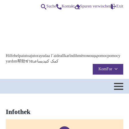
Suche
Kontakt
Spuren verwischen
Exit
Search
for:
Hilfe
help
aiuto
ajutor
ayuda
a l’aide
alîkarî
ndihmë
помощь
pomoc
pomocy
yardım
帮助
ช่วย
يساعد
کمک کنید
KomFor
Infothek