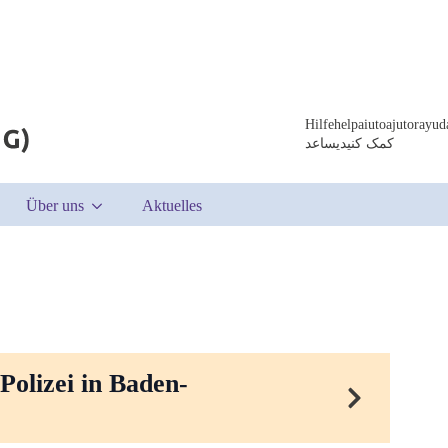
Hilfe
help
aiuto
ajutor
ayud
کمک کنید
يساعد
Über uns
Aktuelles
olizei in Baden-