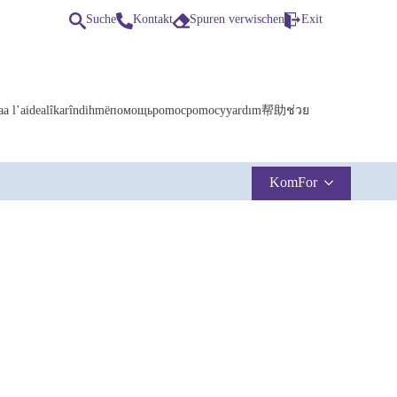
Suche
Kontakt
Spuren verwischen
Exit
a
a l’aide
alîkarî
ndihmë
помощь
pomoc
pomocy
yardım
帮助
ช่วย
Search
for:
KomFor